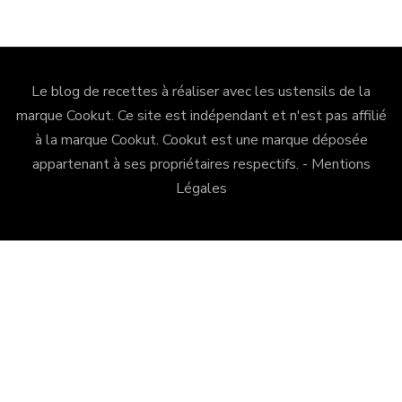
Le blog de recettes à réaliser avec les ustensils de la
marque Cookut. Ce site est indépendant et n'est pas affilié
à la marque Cookut.
Cookut
est une marque déposée
appartenant à ses propriétaires respectifs. -
Mentions
Légales