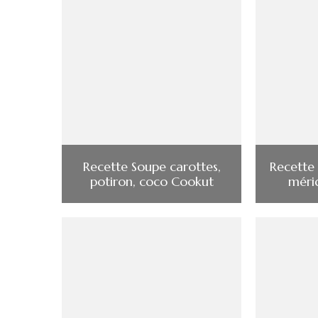
Recette Soupe carottes,
Recette 
potiron, coco Cookut
méri