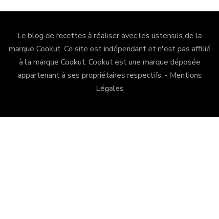
Le blog de recettes à réaliser avec les ustensils de la
marque Cookut. Ce site est indépendant et n'est pas affilié
à la marque Cookut.
Cookut
est une marque déposée
appartenant à ses propriétaires respectifs. -
Mentions
Légales