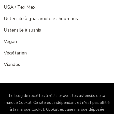
USA / Tex Mex
Ustensile à guacamole et houmous
Ustensile à sushis
Vegan
Végétarien
Viandes
Le blog de recettes à réaliser avec les ustensils de la
marque Cookut. Ce site est indépendant et n'est pas affilié
à la marque Cookut.
Cookut
est une marque déposée