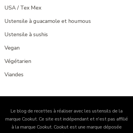
USA / Tex Mex
Ustensile à guacamole et houmous
Ustensile à sushis
Vegan
Végétarien
Viandes
Le blog de recettes à réaliser avec les ustensils de la
marque Cookut. Ce site est indépendant et n'est pas affilié
à la marque Cookut.
Cookut
est une marque déposée