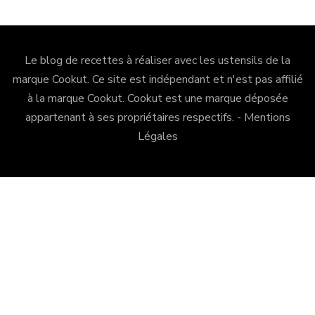
Le blog de recettes à réaliser avec les ustensils de la
marque Cookut. Ce site est indépendant et n'est pas affilié
à la marque Cookut.
Cookut
est une marque déposée
appartenant à ses propriétaires respectifs. -
Mentions
Légales