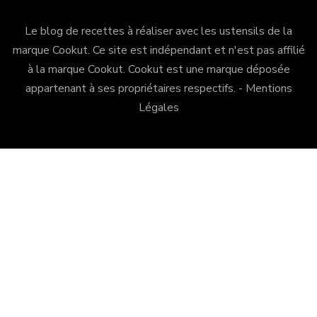
Le blog de recettes à réaliser avec les ustensils de la
marque Cookut. Ce site est indépendant et n'est pas affilié
à la marque Cookut.
Cookut
est une marque déposée
appartenant à ses propriétaires respectifs. -
Mentions
Légales