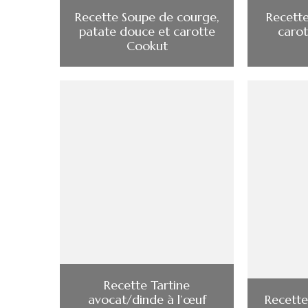
Recette Soupe de courge,
Recette
patate douce et carotte
carot
Cookut
Recette Tartine
avocat/dinde à l’œuf
Recette 